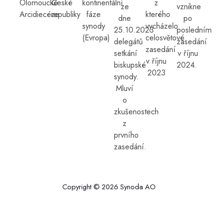
Olomoucké
České
kontinentální
z
ze
vznikne
Arcidiecéze
republiky
fáze
kterého
dne
po
synody
vycházelo
25.10.2023
posledním
(Evropa)
celosvětové
delegátů
zasedání
zasedání
setkání
v říjnu
v říjnu
biskupské
2024.
2023
synody.
Mluví
o
zkušenostech
z
prvního
zasedání.
Copyright © 2026 Synoda AO