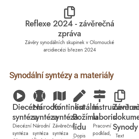
Reflexe 2024 - závěrečná
zpráva
Závěry synodálních skupinek v Olomoucké
arcidiecézi březen 2024
Synodální syntézy a materiály
Diecézní
Národní
Kontinentální
list
Instrumentu
Závěre
syntéza
syntéza
syntéza
Božímu
laboris
dokume
lidu
Synody
Diecézní
Národní
Závěrečná
Pracovní
syntéza
syntéza
syntéza
podklad,
Dopis
Text