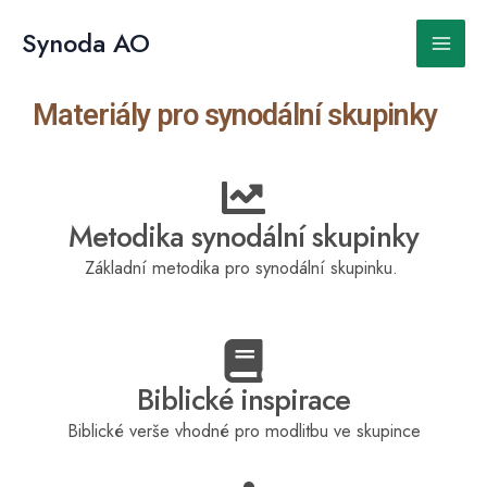
Přeskočit
Main
na
Synoda AO
obsah
Men
Materiály pro synodální skupinky
Metodika synodální skupinky
Základní metodika pro synodální skupinku.
Biblické inspirace
Biblické verše vhodné pro modlitbu ve skupince